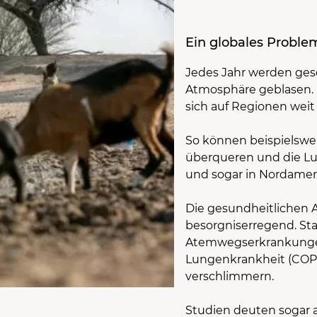
Ein globales Probl
Jedes Jahr werden ge
Atmosphäre geblasen. 
sich auf Regionen wei
So können beispielswe
überqueren und die Luf
und sogar in Nordamer
Die gesundheitlichen 
besorgniserregend. Sta
Atemwegserkrankungen
Lungenkrankheit (COP
verschlimmern.
Studien deuten sogar